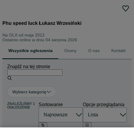
Phu speed luck Łukasz Wrzesiński
Na OLX od
maja 2012
Ostatnio online w dniu 04 sierpnia 2026
Wszystkie ogłoszenia
Oceny
O nas
Kontakt
Znajdź na tej stronie
Wybierz kategorię
ZNALEŹLIŚMY 1
Sortowanie
Opcje przeglądania
OGŁOSZENIE