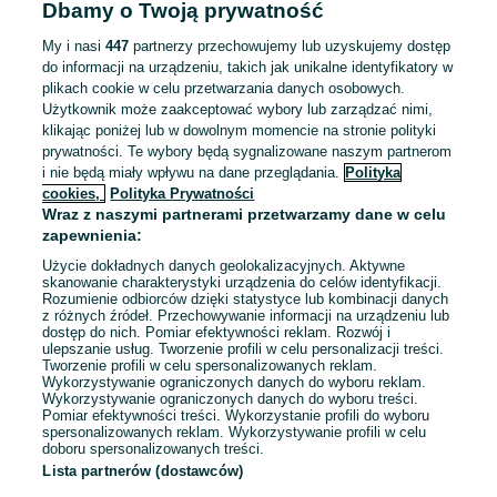
Dbamy o Twoją prywatność
Zatrudnie kierowcę kat. C
My i nasi
447
partnerzy przechowujemy lub uzyskujemy dostęp
Phu speed luck Łukasz Wrzesiński
do informacji na urządzeniu, takich jak unikalne identyfikatory w
plikach cookie w celu przetwarzania danych osobowych.
9 000 - 12 000 zł / mies. brutto
Użytkownik może zaakceptować wybory lub zarządzać nimi,
Magnice
klikając poniżej lub w dowolnym momencie na stronie polityki
Praca dodatkowa
Umowa zlecenie
prywatności. Te wybory będą sygnalizowane naszym partnerom
i nie będą miały wpływu na dane przeglądania.
Polityka
Odpowiednie doświadczenie zawodowe
cookies,
Polityka Prywatności
Prawo jazdy: Kat. C
Wraz z naszymi partnerami przetwarzamy dane w celu
Wymagane uprawnienia: Karta kierowcy, Świadectwo
zapewnienia:
kwalifikacji zawodowej
Użycie dokładnych danych geolokalizacyjnych. Aktywne
Zasięg transportu: Tylko krajowy
skanowanie charakterystyki urządzenia do celów identyfikacji.
Rozumienie odbiorców dzięki statystyce lub kombinacji danych
z różnych źródeł. Przechowywanie informacji na urządzeniu lub
Odświeżono dnia 30 lipca 2026
dostęp do nich. Pomiar efektywności reklam. Rozwój i
ulepszanie usług. Tworzenie profili w celu personalizacji treści.
Tworzenie profili w celu spersonalizowanych reklam.
Wykorzystywanie ograniczonych danych do wyboru reklam.
Wykorzystywanie ograniczonych danych do wyboru treści.
Pomiar efektywności treści. Wykorzystanie profili do wyboru
spersonalizowanych reklam. Wykorzystywanie profili w celu
doboru spersonalizowanych treści.
Lista partnerów (dostawców)